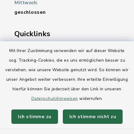
Mittwoch:
geschlossen
Quicklinks
Ihre Behördennummer 115
Mit Ihrer Zustimmung verwenden wir auf dieser Website
sog. Tracking-Cookies, die es uns ermöglichen besser zu
Landesregierung Schleswig-Holstein
verstehen, wie unsere Website genutzt wird. So können wir
Kreis Rendsburg-Eckernförde
unser Angebot weiter verbessern. Ihre erteilte Einwilligung
AktivRegion Mittelholstein
hierfür können Sie jederzeit über den Link in unseren
Datenschutzhinweisen
widerrufen.
Ich stimme zu
Ich stimme nicht zu
Kontakt