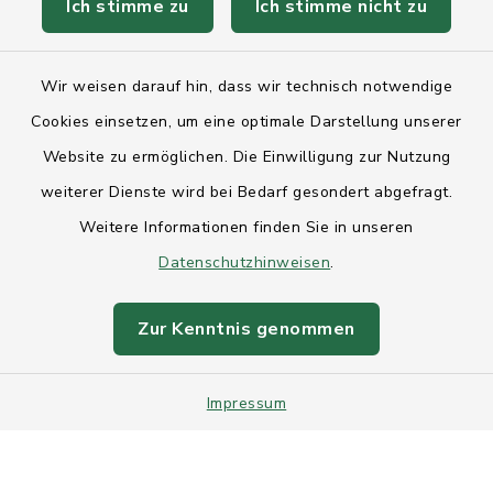
Ich stimme zu
Ich stimme nicht zu
Kontakt
Wir weisen darauf hin, dass wir technisch notwendige
Anfahrt
Cookies einsetzen, um eine optimale Darstellung unserer
Website zu ermöglichen. Die Einwilligung zur Nutzung
Barrierefreiheit
weiterer Dienste wird bei Bedarf gesondert abgefragt.
Weitere Informationen finden Sie in unseren
Datenschutz
Datenschutzhinweisen
.
Impressum
Zur Kenntnis genommen
Sitemap
Impressum
Intranet
Cookie-Einstellungen