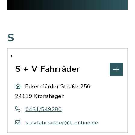
S
S + V Fahrräder
Eckernförder Straße 256,
24119 Kronshagen
0431/549280
s.u.v.fahrraeder@t-online.de