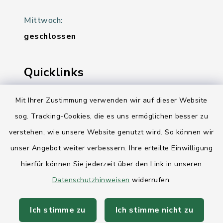
Mittwoch:
geschlossen
Quicklinks
Ihre Behördennummer 115
Mit Ihrer Zustimmung verwenden wir auf dieser Website
sog. Tracking-Cookies, die es uns ermöglichen besser zu
Landesregierung Schleswig-Holstein
verstehen, wie unsere Website genutzt wird. So können wir
Kreis Rendsburg-Eckernförde
unser Angebot weiter verbessern. Ihre erteilte Einwilligung
AktivRegion Mittelholstein
hierfür können Sie jederzeit über den Link in unseren
Datenschutzhinweisen
widerrufen.
Ich stimme zu
Ich stimme nicht zu