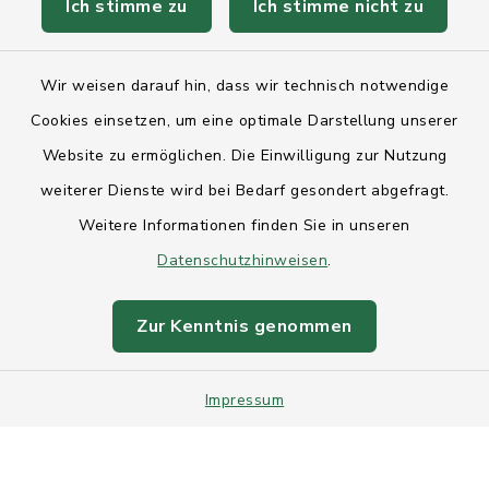
Ich stimme zu
Ich stimme nicht zu
Kontakt
Wir weisen darauf hin, dass wir technisch notwendige
Anfahrt
Cookies einsetzen, um eine optimale Darstellung unserer
Website zu ermöglichen. Die Einwilligung zur Nutzung
Barrierefreiheit
weiterer Dienste wird bei Bedarf gesondert abgefragt.
Weitere Informationen finden Sie in unseren
Datenschutz
Datenschutzhinweisen
.
Impressum
Zur Kenntnis genommen
Sitemap
Impressum
Intranet
Cookie-Einstellungen