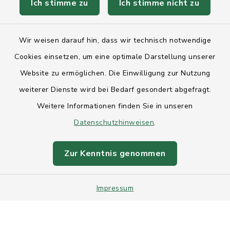
Ich stimme zu
Ich stimme nicht zu
Kontakt
Wir weisen darauf hin, dass wir technisch notwendige
Anfahrt
Cookies einsetzen, um eine optimale Darstellung unserer
Website zu ermöglichen. Die Einwilligung zur Nutzung
Barrierefreiheit
weiterer Dienste wird bei Bedarf gesondert abgefragt.
Weitere Informationen finden Sie in unseren
Datenschutz
Datenschutzhinweisen
.
Impressum
Zur Kenntnis genommen
Sitemap
Impressum
Intranet
Cookie-Einstellungen