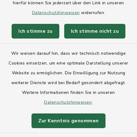
AktivRegion Mittelholstein
hierfür können Sie jederzeit über den Link in unseren
Datenschutzhinweisen
widerrufen.
Ich stimme zu
Ich stimme nicht zu
Kontakt
Wir weisen darauf hin, dass wir technisch notwendige
Anfahrt
Cookies einsetzen, um eine optimale Darstellung unserer
Website zu ermöglichen. Die Einwilligung zur Nutzung
Barrierefreiheit
weiterer Dienste wird bei Bedarf gesondert abgefragt.
Weitere Informationen finden Sie in unseren
Datenschutz
Datenschutzhinweisen
.
Impressum
Zur Kenntnis genommen
Sitemap