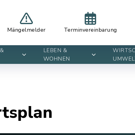
Mängelmelder
Terminvereinbarung
&
LEBEN &
WIRTSC
WOHNEN
UMWEL
rtsplan