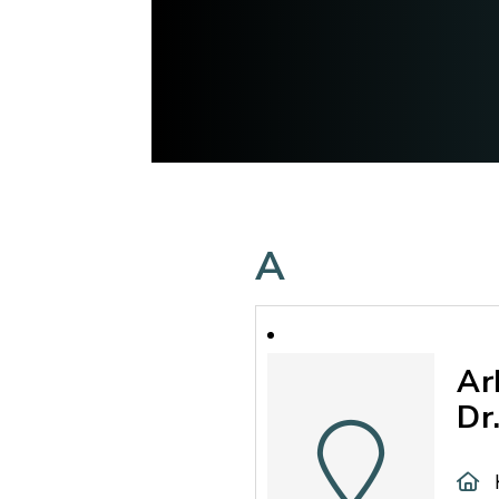
A
Ar
Dr