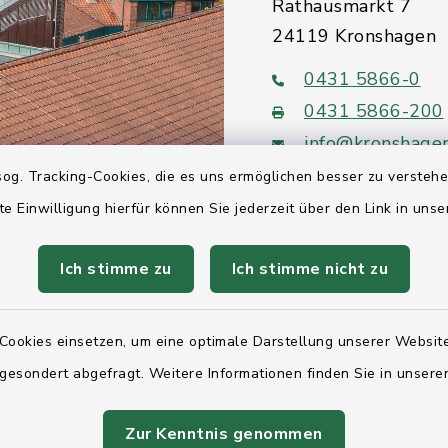
Rathausmarkt 7
24119 Kronshagen
0431 5866-0
0431 5866-200
info@kronshage
og. Tracking-Cookies, die es uns ermöglichen besser zu versteh
te Einwilligung hierfür können Sie jederzeit über den Link in uns
Ich stimme zu
Ich stimme nicht zu
Quicklinks
Ihre Behördennumm
Cookies einsetzen, um eine optimale Darstellung unserer Website
 gesondert abgefragt. Weitere Informationen finden Sie in unser
Landesregierung Sc
Holstein
Zur Kenntnis genommen
Kreis Rendsburg-Ec