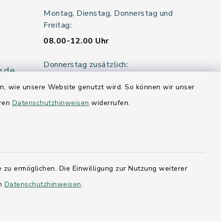
Montag, Dienstag, Donnerstag und
Freitag:
08.00-12.00 Uhr
Donnerstag zusätzlich:
n.de
14.00-18.00 Uhr
en, wie unsere Website genutzt wird. So können wir unser
eren
Datenschutzhinweisen
widerrufen.
Mittwoch:
geschlossen
er 115
 zu ermöglichen. Die Einwilligung zur Nutzung weiterer
en
hleswig-
Datenschutzhinweisen
.
kernförde