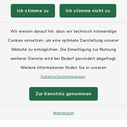
Ich stimme zu
Ich stimme nicht zu
Kontakt
Wir weisen darauf hin, dass wir technisch notwendige
Anfahrt
Cookies einsetzen, um eine optimale Darstellung unserer
Website zu ermöglichen. Die Einwilligung zur Nutzung
Barrierefreiheit
weiterer Dienste wird bei Bedarf gesondert abgefragt.
Weitere Informationen finden Sie in unseren
Datenschutz
Datenschutzhinweisen
.
Impressum
Zur Kenntnis genommen
Sitemap
Impressum
Intranet