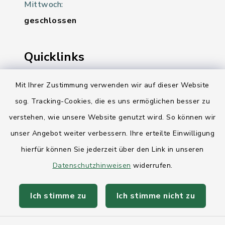
Mittwoch:
geschlossen
Quicklinks
Ihre Behördennummer 115
Mit Ihrer Zustimmung verwenden wir auf dieser Website
sog. Tracking-Cookies, die es uns ermöglichen besser zu
Landesregierung Schleswig-Holstein
verstehen, wie unsere Website genutzt wird. So können wir
Kreis Rendsburg-Eckernförde
unser Angebot weiter verbessern. Ihre erteilte Einwilligung
AktivRegion Mittelholstein
hierfür können Sie jederzeit über den Link in unseren
Datenschutzhinweisen
widerrufen.
Ich stimme zu
Ich stimme nicht zu
Kontakt