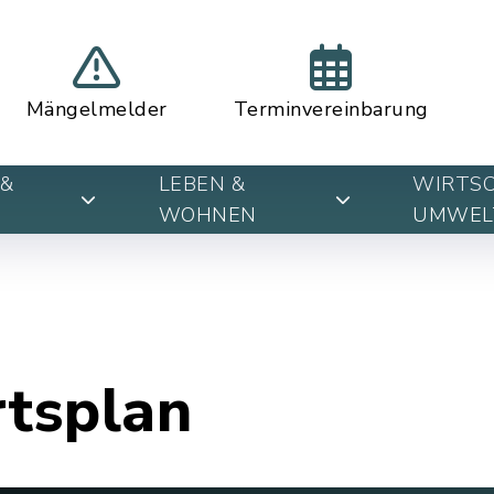
Mängelmelder
Terminvereinbarung
&
LEBEN &
WIRTSC
WOHNEN
UMWEL
rtsplan