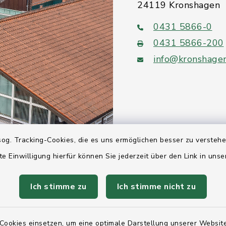
24119 Kronshagen
0431 5866-0
0431 5866-200
info@kronshage
Quicklinks
og. Tracking-Cookies, die es uns ermöglichen besser zu versteh
Ihre Behördennumm
te Einwilligung hierfür können Sie jederzeit über den Link in uns
Landesregierung Sc
Ich stimme zu
Ich stimme nicht zu
Holstein
Kreis Rendsburg-Ec
Cookies einsetzen, um eine optimale Darstellung unserer Website