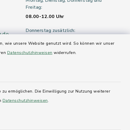
Montag, Dienstag, Donnerstag und
Freitag:
08.00-12.00 Uhr
Donnerstag zusätzlich:
n.de
14.00-18.00 Uhr
en, wie unsere Website genutzt wird. So können wir unser
eren
Datenschutzhinweisen
widerrufen.
Mittwoch:
geschlossen
er 115
 zu ermöglichen. Die Einwilligung zur Nutzung weiterer
en
Datenschutzhinweisen
.
hleswig-
kernförde