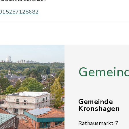
015257128682
Gemeind
Gemeinde
Kronshagen
Rathausmarkt 7