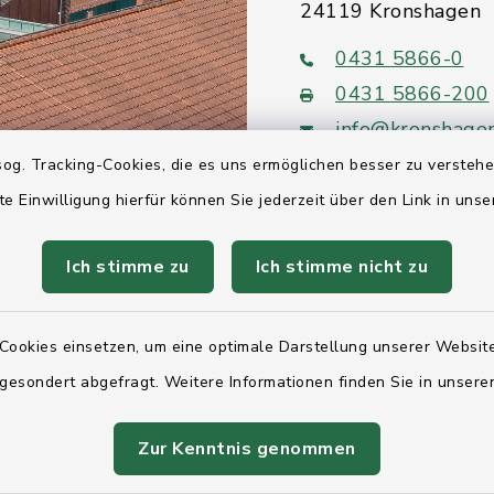
24119 Kronshagen
0431 5866-0
0431 5866-200
info@kronshage
og. Tracking-Cookies, die es uns ermöglichen besser zu versteh
te Einwilligung hierfür können Sie jederzeit über den Link in uns
Ich stimme zu
Ich stimme nicht zu
Quicklinks
Ihre Behördennumm
Cookies einsetzen, um eine optimale Darstellung unserer Website
 gesondert abgefragt. Weitere Informationen finden Sie in unser
Landesregierung Sc
Holstein
Zur Kenntnis genommen
Kreis Rendsburg-Ec