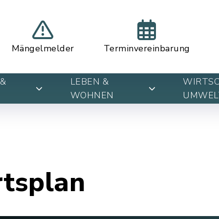
Mängelmelder
Terminvereinbarung
&
LEBEN &
WIRTSC
WOHNEN
UMWEL
rtsplan