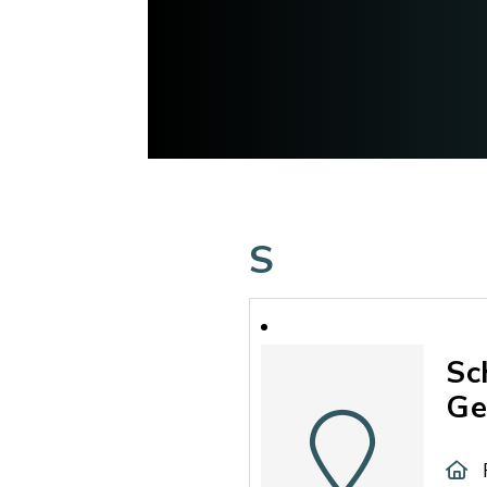
S
Sc
Ge