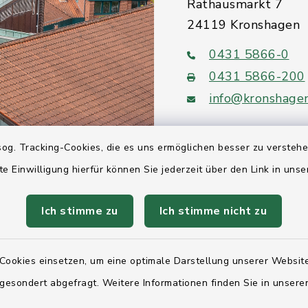
Rathausmarkt 7
24119 Kronshagen
0431 5866-0
0431 5866-200
info@kronshage
og. Tracking-Cookies, die es uns ermöglichen besser zu versteh
te Einwilligung hierfür können Sie jederzeit über den Link in uns
Quicklinks
Ich stimme zu
Ich stimme nicht zu
Ihre Behördennumm
Landesregierung Sc
Cookies einsetzen, um eine optimale Darstellung unserer Website
Holstein
 gesondert abgefragt. Weitere Informationen finden Sie in unser
Kreis Rendsburg-Ec