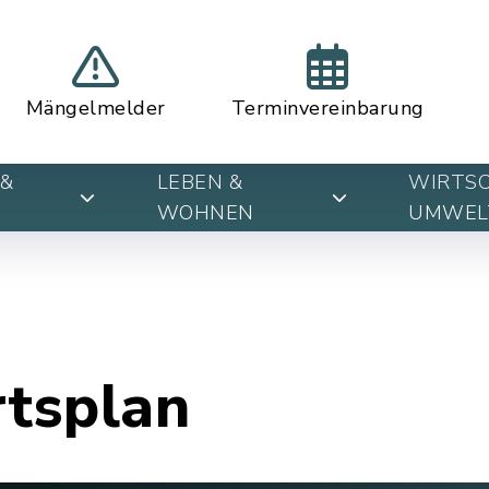
Mängelmelder
Terminvereinbarung
&
LEBEN &
WIRTSC
WOHNEN
UMWEL
rtsplan