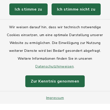
Ich stimme zu
Ich stimme nicht zu
Kontakt
Wir weisen darauf hin, dass wir technisch notwendige
Anfahrt
Cookies einsetzen, um eine optimale Darstellung unserer
Website zu ermöglichen. Die Einwilligung zur Nutzung
Barrierefreiheit
weiterer Dienste wird bei Bedarf gesondert abgefragt.
Weitere Informationen finden Sie in unseren
Datenschutz
Datenschutzhinweisen
.
Impressum
Zur Kenntnis genommen
Sitemap
Impressum
Intranet