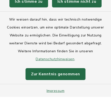
Ich stimme zu
Ich stimme nicht zu
Kontakt
Wir weisen darauf hin, dass wir technisch notwendige
Anfahrt
Cookies einsetzen, um eine optimale Darstellung unserer
Website zu ermöglichen. Die Einwilligung zur Nutzung
Barrierefreiheit
weiterer Dienste wird bei Bedarf gesondert abgefragt.
Weitere Informationen finden Sie in unseren
Datenschutz
Datenschutzhinweisen
.
Impressum
Zur Kenntnis genommen
Sitemap
Impressum
Intranet
Cookie-Einstellungen