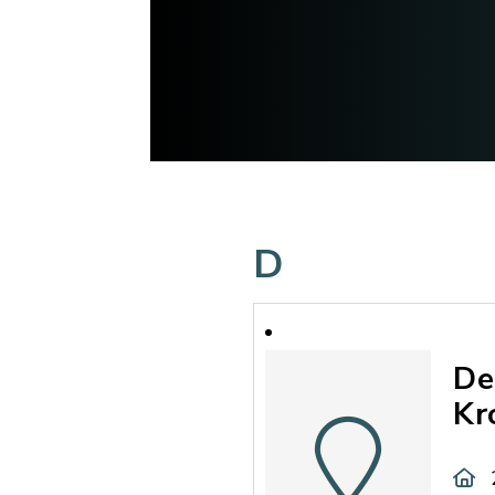
D
De
Kr