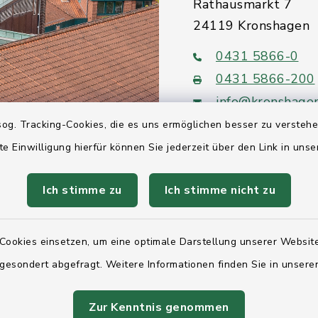
Rathausmarkt 7
24119 Kronshagen
0431 5866-0
0431 5866-200
info@kronshage
og. Tracking-Cookies, die es uns ermöglichen besser zu versteh
te Einwilligung hierfür können Sie jederzeit über den Link in uns
Ich stimme zu
Ich stimme nicht zu
Quicklinks
Ihre Behördennumm
Cookies einsetzen, um eine optimale Darstellung unserer Website
 gesondert abgefragt. Weitere Informationen finden Sie in unser
Landesregierung Sc
Holstein
Zur Kenntnis genommen
Kreis Rendsburg-Ec