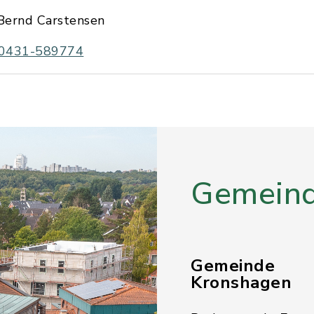
Bernd Carstensen
0431-589774
Gemeind
Gemeinde
Kronshagen