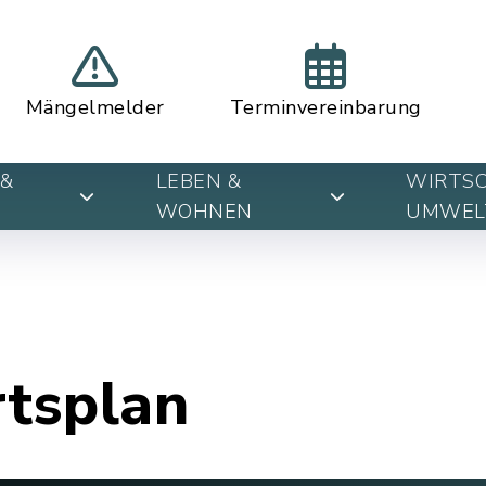
Mängelmelder
Terminvereinbarung
&
LEBEN &
WIRTSC
WOHNEN
UMWEL
rtsplan