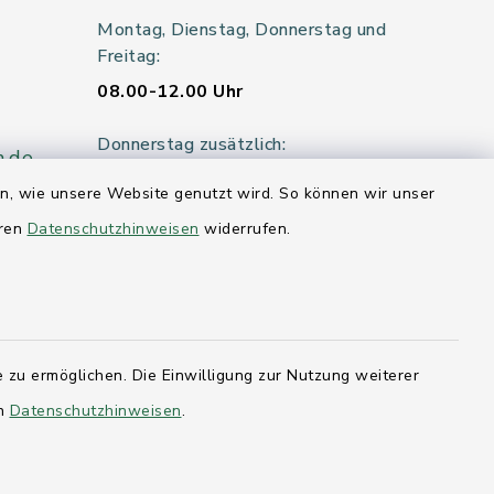
Montag, Dienstag, Donnerstag und
Freitag:
08.00-12.00 Uhr
Donnerstag zusätzlich:
n.de
14.00-18.00 Uhr
en, wie unsere Website genutzt wird. So können wir unser
eren
Datenschutzhinweisen
widerrufen.
Mittwoch:
geschlossen
er 115
 zu ermöglichen. Die Einwilligung zur Nutzung weiterer
en
Datenschutzhinweisen
.
hleswig-
kernförde