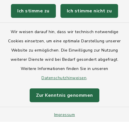
Ich stimme zu
Ich stimme nicht zu
Kontakt
Wir weisen darauf hin, dass wir technisch notwendige
Anfahrt
Cookies einsetzen, um eine optimale Darstellung unserer
Website zu ermöglichen. Die Einwilligung zur Nutzung
Barrierefreiheit
weiterer Dienste wird bei Bedarf gesondert abgefragt.
Weitere Informationen finden Sie in unseren
Datenschutz
Datenschutzhinweisen
.
Impressum
Zur Kenntnis genommen
Sitemap
Impressum
Intranet