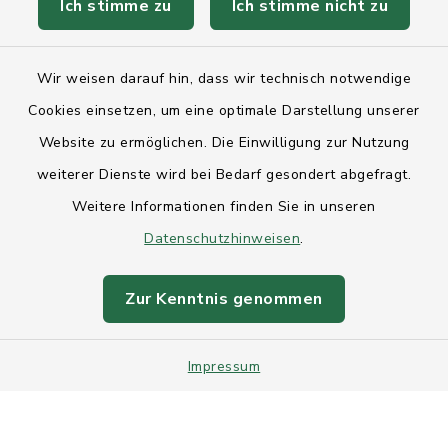
Ich stimme zu
Ich stimme nicht zu
Kontakt
Wir weisen darauf hin, dass wir technisch notwendige
Anfahrt
Cookies einsetzen, um eine optimale Darstellung unserer
Website zu ermöglichen. Die Einwilligung zur Nutzung
Barrierefreiheit
weiterer Dienste wird bei Bedarf gesondert abgefragt.
Weitere Informationen finden Sie in unseren
Datenschutz
Datenschutzhinweisen
.
Impressum
Zur Kenntnis genommen
Sitemap
Impressum
Intranet
Cookie-Einstellungen