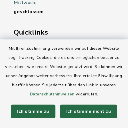
Mittwoch:
geschlossen
Quicklinks
Ihre Behördennummer 115
Mit Ihrer Zustimmung verwenden wir auf dieser Website
sog. Tracking-Cookies, die es uns ermöglichen besser zu
Landesregierung Schleswig-Holstein
verstehen, wie unsere Website genutzt wird. So können wir
Kreis Rendsburg-Eckernförde
unser Angebot weiter verbessern. Ihre erteilte Einwilligung
AktivRegion Mittelholstein
hierfür können Sie jederzeit über den Link in unseren
Datenschutzhinweisen
widerrufen.
Ich stimme zu
Ich stimme nicht zu
Kontakt