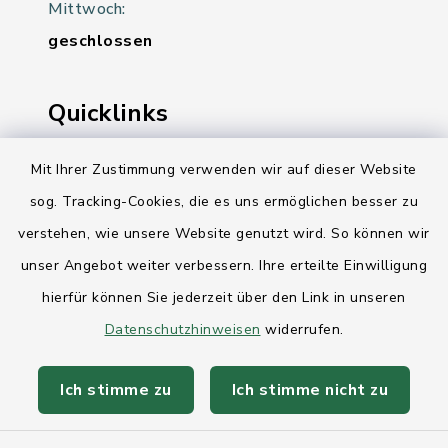
Mittwoch:
geschlossen
Quicklinks
Ihre Behördennummer 115
Mit Ihrer Zustimmung verwenden wir auf dieser Website
sog. Tracking-Cookies, die es uns ermöglichen besser zu
Landesregierung Schleswig-Holstein
verstehen, wie unsere Website genutzt wird. So können wir
Kreis Rendsburg-Eckernförde
unser Angebot weiter verbessern. Ihre erteilte Einwilligung
AktivRegion Mittelholstein
hierfür können Sie jederzeit über den Link in unseren
Datenschutzhinweisen
widerrufen.
Ich stimme zu
Ich stimme nicht zu
Kontakt