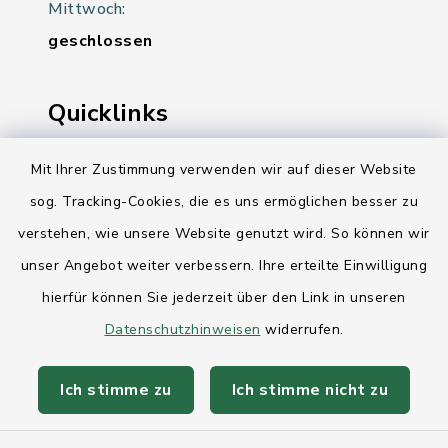
Mittwoch:
geschlossen
Quicklinks
Ihre Behördennummer 115
Mit Ihrer Zustimmung verwenden wir auf dieser Website
sog. Tracking-Cookies, die es uns ermöglichen besser zu
Landesregierung Schleswig-Holstein
verstehen, wie unsere Website genutzt wird. So können wir
Kreis Rendsburg-Eckernförde
unser Angebot weiter verbessern. Ihre erteilte Einwilligung
AktivRegion Mittelholstein
hierfür können Sie jederzeit über den Link in unseren
Datenschutzhinweisen
widerrufen.
Ich stimme zu
Ich stimme nicht zu
Kontakt