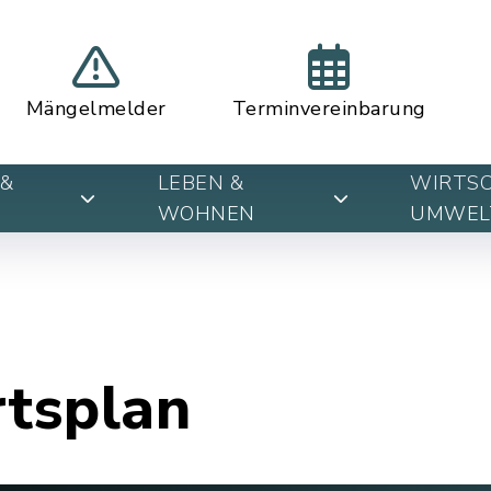
Mängelmelder
Terminvereinbarung
&
LEBEN &
WIRTSC
WOHNEN
UMWEL
rtsplan