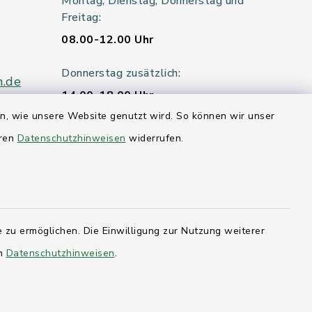
Montag, Dienstag, Donnerstag und
Freitag:
08.00-12.00 Uhr
Donnerstag zusätzlich:
n.de
14.00-18.00 Uhr
en, wie unsere Website genutzt wird. So können wir unser
Mittwoch:
eren
Datenschutzhinweisen
widerrufen.
geschlossen
er 115
 zu ermöglichen. Die Einwilligung zur Nutzung weiterer
hleswig-
en
Datenschutzhinweisen
.
kernförde