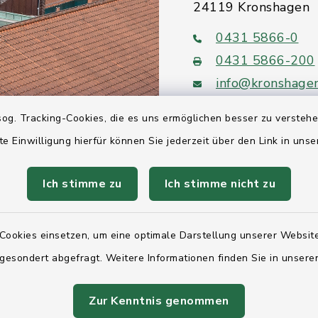
24119 Kronshagen
0431 5866-0
0431 5866-200
info@kronshage
og. Tracking-Cookies, die es uns ermöglichen besser zu versteh
te Einwilligung hierfür können Sie jederzeit über den Link in uns
Quicklinks
Ich stimme zu
Ich stimme nicht zu
Ihre Behördennumm
Cookies einsetzen, um eine optimale Darstellung unserer Website
Landesregierung Sc
 gesondert abgefragt. Weitere Informationen finden Sie in unser
Holstein
Kreis Rendsburg-Ec
Zur Kenntnis genommen