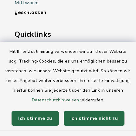
Mittwoch:
geschlossen
Quicklinks
Ihre Behördennummer 115
Mit Ihrer Zustimmung verwenden wir auf dieser Website
sog. Tracking-Cookies, die es uns ermöglichen besser zu
Landesregierung Schleswig-Holstein
verstehen, wie unsere Website genutzt wird. So können wir
Kreis Rendsburg-Eckernförde
unser Angebot weiter verbessern. Ihre erteilte Einwilligung
AktivRegion Mittelholstein
hierfür können Sie jederzeit über den Link in unseren
Datenschutzhinweisen
widerrufen.
Ich stimme zu
Ich stimme nicht zu
Kontakt