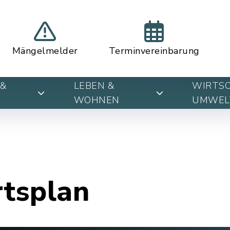
Mängelmelder
Terminvereinbarung
&
LEBEN &
WIRTSC
WOHNEN
UMWEL
rtsplan