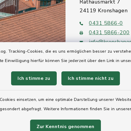
Rathausmarkt 7
24119 Kronshagen
0431 5866-0
0431 5866-200
info@kronshage
og. Tracking-Cookies, die es uns ermöglichen besser zu versteh
te Einwilligung hierfür können Sie jederzeit über den Link in uns
Ich stimme zu
Ich stimme nicht zu
Quicklinks
Ihre Behördennumm
Cookies einsetzen, um eine optimale Darstellung unserer Website
 gesondert abgefragt. Weitere Informationen finden Sie in unser
Landesregierung Sc
Holstein
Zur Kenntnis genommen
Kreis Rendsburg-Ec