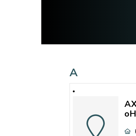
A
AX
o