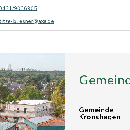
0431/9066905
titze-bliesner@axa.de
Gemeind
Gemeinde
Kronshagen