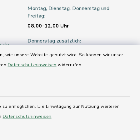
Montag, Dienstag, Donnerstag und
Freitag:
08.00-12.00 Uhr
Donnerstag zusätzlich:
n.de
14.00-18.00 Uhr
en, wie unsere Website genutzt wird. So können wir unser
eren
Datenschutzhinweisen
widerrufen.
Mittwoch:
geschlossen
er 115
 zu ermöglichen. Die Einwilligung zur Nutzung weiterer
en
Datenschutzhinweisen
.
hleswig-
kernförde