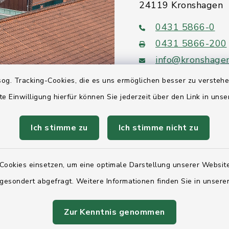
24119 Kronshagen
0431 5866-0
0431 5866-200
info@kronshage
og. Tracking-Cookies, die es uns ermöglichen besser zu versteh
te Einwilligung hierfür können Sie jederzeit über den Link in uns
Ich stimme zu
Ich stimme nicht zu
Quicklinks
Ihre Behördennumm
Cookies einsetzen, um eine optimale Darstellung unserer Website
Landesregierung Sc
 gesondert abgefragt. Weitere Informationen finden Sie in unser
Holstein
Zur Kenntnis genommen
Kreis Rendsburg-Ec