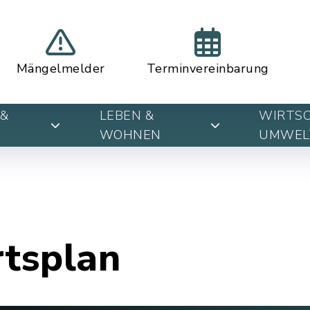
Mängelmelder
Terminvereinbarung
&
LEBEN &
WIRTSC
WOHNEN
UMWEL
rtsplan