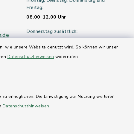
Montag, Dienstag, Donnerstag und
Freitag:
08.00-12.00 Uhr
Donnerstag zusätzlich:
n.de
14.00-18.00 Uhr
en, wie unsere Website genutzt wird. So können wir unser
Mittwoch:
eren
Datenschutzhinweisen
widerrufen.
geschlossen
er 115
 zu ermöglichen. Die Einwilligung zur Nutzung weiterer
hleswig-
en
Datenschutzhinweisen
.
kernförde