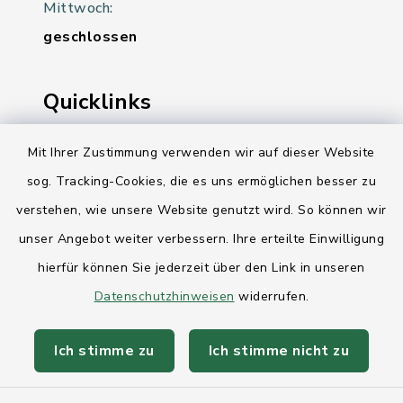
Mittwoch:
geschlossen
Quicklinks
Ihre Behördennummer 115
Mit Ihrer Zustimmung verwenden wir auf dieser Website
sog. Tracking-Cookies, die es uns ermöglichen besser zu
Landesregierung Schleswig-Holstein
verstehen, wie unsere Website genutzt wird. So können wir
Kreis Rendsburg-Eckernförde
unser Angebot weiter verbessern. Ihre erteilte Einwilligung
AktivRegion Mittelholstein
hierfür können Sie jederzeit über den Link in unseren
Datenschutzhinweisen
widerrufen.
Ich stimme zu
Ich stimme nicht zu
Kontakt