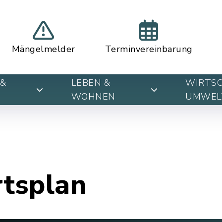
Mängelmelder
Terminvereinbarung
&
LEBEN &
WIRTSC
WOHNEN
UMWEL
rtsplan