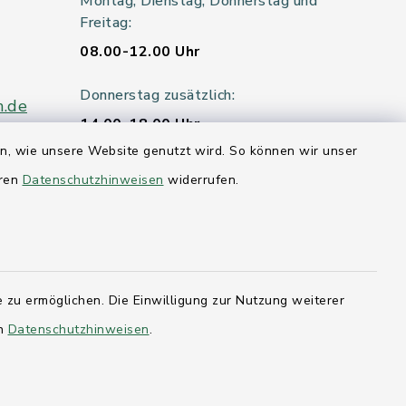
Montag, Dienstag, Donnerstag und
Freitag:
08.00-12.00 Uhr
Donnerstag zusätzlich:
n.de
14.00-18.00 Uhr
en, wie unsere Website genutzt wird. So können wir unser
Mittwoch:
eren
Datenschutzhinweisen
widerrufen.
geschlossen
er 115
 zu ermöglichen. Die Einwilligung zur Nutzung weiterer
hleswig-
en
Datenschutzhinweisen
.
kernförde