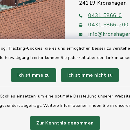
24119 Kronshagen
0431 5866-0
0431 5866-200
info@kronshage
og. Tracking-Cookies, die es uns ermöglichen besser zu versteh
te Einwilligung hierfür können Sie jederzeit über den Link in uns
Quicklinks
Ich stimme zu
Ich stimme nicht zu
Ihre Behördennumm
Cookies einsetzen, um eine optimale Darstellung unserer Website
Landesregierung Sc
 gesondert abgefragt. Weitere Informationen finden Sie in unser
Holstein
Kreis Rendsburg-Ec
Zur Kenntnis genommen