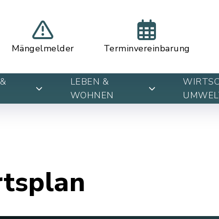
Mängelmelder
Terminvereinbarung
&
LEBEN &
WIRTSC
WOHNEN
UMWEL
rtsplan