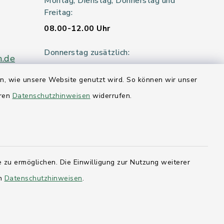
Montag, Dienstag, Donnerstag und
Freitag:
08.00-12.00 Uhr
Donnerstag zusätzlich:
n.de
14.00-18.00 Uhr
en, wie unsere Website genutzt wird. So können wir unser
Mittwoch:
eren
Datenschutzhinweisen
widerrufen.
geschlossen
er 115
 zu ermöglichen. Die Einwilligung zur Nutzung weiterer
hleswig-
en
Datenschutzhinweisen
.
kernförde