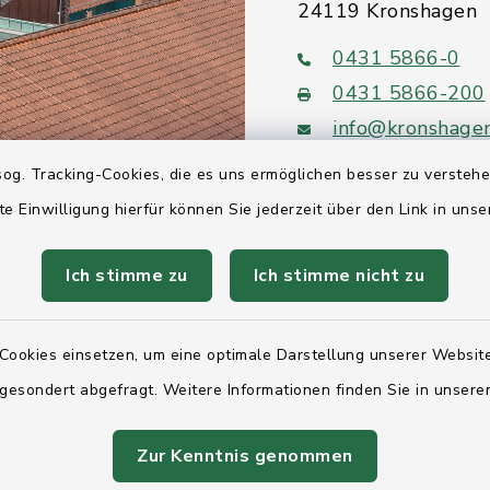
24119 Kronshagen
0431 5866-0
0431 5866-200
info@kronshage
og. Tracking-Cookies, die es uns ermöglichen besser zu versteh
te Einwilligung hierfür können Sie jederzeit über den Link in uns
Ich stimme zu
Ich stimme nicht zu
Quicklinks
Ihre Behördennumm
Cookies einsetzen, um eine optimale Darstellung unserer Website
Landesregierung Sc
 gesondert abgefragt. Weitere Informationen finden Sie in unser
Holstein
Zur Kenntnis genommen
Kreis Rendsburg-Ec