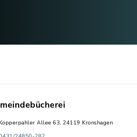
meindebücherei
Kopperpahler Allee 63, 24119 Kronshagen
0431/24850-282