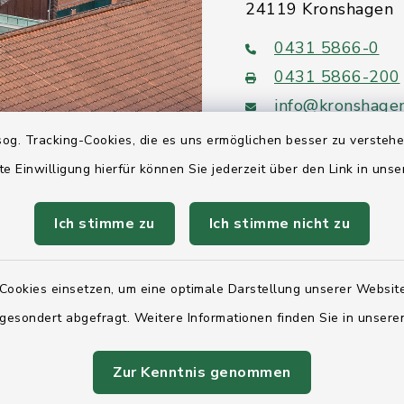
24119 Kronshagen
0431 5866-0
0431 5866-200
info@kronshage
og. Tracking-Cookies, die es uns ermöglichen besser zu versteh
te Einwilligung hierfür können Sie jederzeit über den Link in uns
Ich stimme zu
Ich stimme nicht zu
Quicklinks
Ihre Behördennumm
Cookies einsetzen, um eine optimale Darstellung unserer Website
Landesregierung Sc
 gesondert abgefragt. Weitere Informationen finden Sie in unser
Holstein
Zur Kenntnis genommen
Kreis Rendsburg-Ec