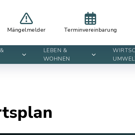
Mängelmelder
Terminvereinbarung
&
LEBEN &
WIRTSC
WOHNEN
UMWEL
rtsplan