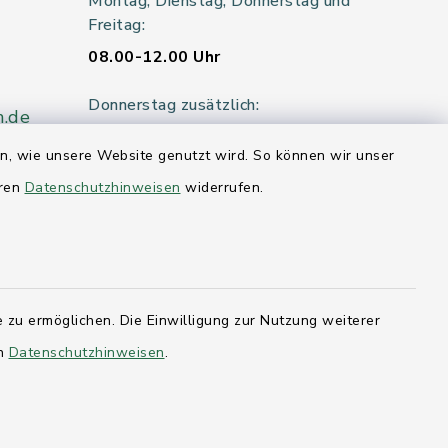
Montag, Dienstag, Donnerstag und
Freitag:
08.00-12.00 Uhr
Donnerstag zusätzlich:
n.de
14.00-18.00 Uhr
en, wie unsere Website genutzt wird. So können wir unser
Mittwoch:
eren
Datenschutzhinweisen
widerrufen.
geschlossen
er 115
 zu ermöglichen. Die Einwilligung zur Nutzung weiterer
hleswig-
en
Datenschutzhinweisen
.
kernförde