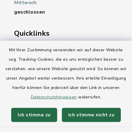
Mittwoch:
geschlossen
Quicklinks
Ihre Behördennummer 115
Mit Ihrer Zustimmung verwenden wir auf dieser Website
sog. Tracking-Cookies, die es uns ermöglichen besser zu
Landesregierung Schleswig-Holstein
verstehen, wie unsere Website genutzt wird. So können wir
Kreis Rendsburg-Eckernförde
unser Angebot weiter verbessern. Ihre erteilte Einwilligung
AktivRegion Mittelholstein
hierfür können Sie jederzeit über den Link in unseren
Datenschutzhinweisen
widerrufen.
Ich stimme zu
Ich stimme nicht zu
Kontakt