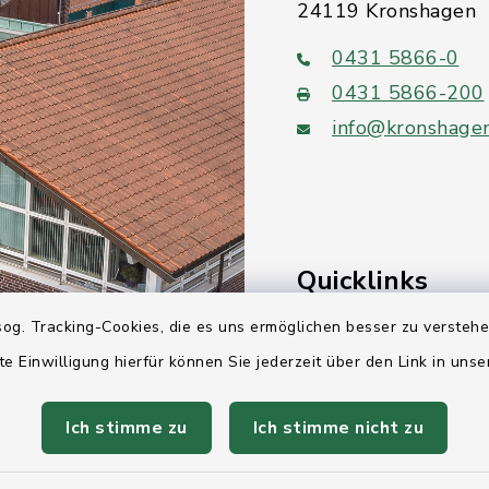
24119 Kronshagen
0431 5866-0
0431 5866-200
info@kronshage
Quicklinks
og. Tracking-Cookies, die es uns ermöglichen besser zu versteh
Ihre Behördennumm
te Einwilligung hierfür können Sie jederzeit über den Link in uns
Landesregierung Sc
Holstein
Ich stimme zu
Ich stimme nicht zu
Kreis Rendsburg-Ec