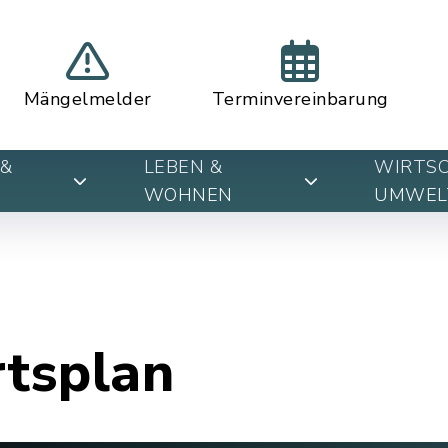
Mängelmelder
Terminvereinbarung
&
LEBEN &
WIRTSC
WOHNEN
UMWEL
rtsplan