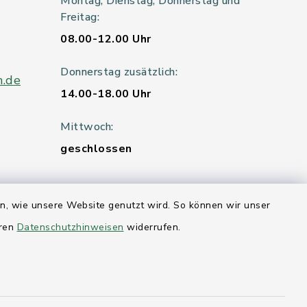
Montag, Dienstag, Donnerstag und
Freitag:
08.00-12.00 Uhr
Donnerstag zusätzlich:
n.de
14.00-18.00 Uhr
Mittwoch:
geschlossen
en, wie unsere Website genutzt wird. So können wir unser
er 115
eren
Datenschutzhinweisen
widerrufen.
hleswig-
kernförde