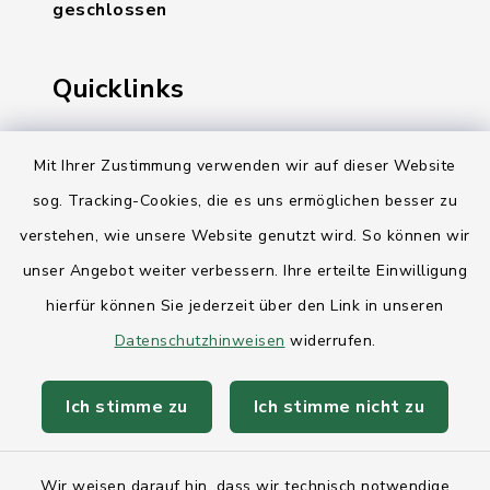
geschlossen
Quicklinks
Ihre Behördennummer 115
Mit Ihrer Zustimmung verwenden wir auf dieser Website
Landesregierung Schleswig-Holstein
sog. Tracking-Cookies, die es uns ermöglichen besser zu
verstehen, wie unsere Website genutzt wird. So können wir
Kreis Rendsburg-Eckernförde
unser Angebot weiter verbessern. Ihre erteilte Einwilligung
AktivRegion Mittelholstein
hierfür können Sie jederzeit über den Link in unseren
Datenschutzhinweisen
widerrufen.
Ich stimme zu
Ich stimme nicht zu
Kontakt
Wir weisen darauf hin, dass wir technisch notwendige