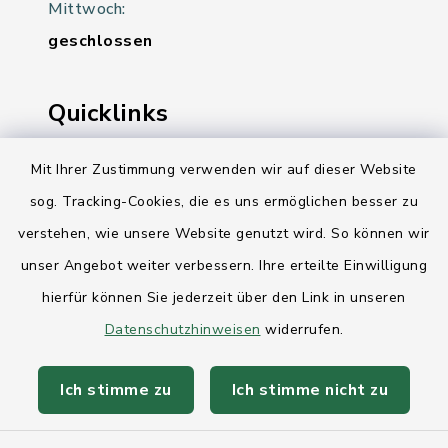
Mittwoch:
geschlossen
Quicklinks
Ihre Behördennummer 115
Mit Ihrer Zustimmung verwenden wir auf dieser Website
sog. Tracking-Cookies, die es uns ermöglichen besser zu
Landesregierung Schleswig-Holstein
verstehen, wie unsere Website genutzt wird. So können wir
Kreis Rendsburg-Eckernförde
unser Angebot weiter verbessern. Ihre erteilte Einwilligung
AktivRegion Mittelholstein
hierfür können Sie jederzeit über den Link in unseren
Datenschutzhinweisen
widerrufen.
Ich stimme zu
Ich stimme nicht zu
Kontakt