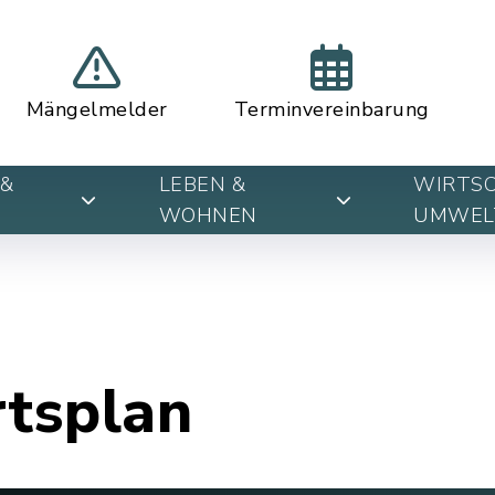
Mängelmelder
Terminvereinbarung
&
LEBEN &
WIRTSC
WOHNEN
UMWEL
rtsplan