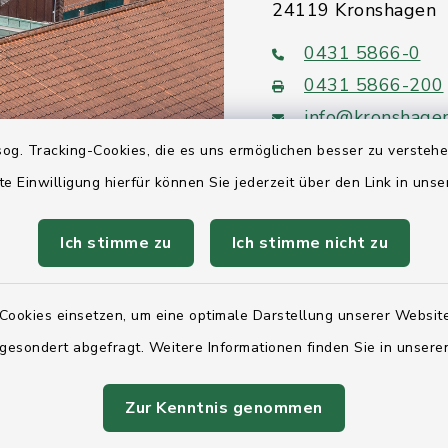
24119 Kronshagen
0431 5866-0
0431 5866-200
info@kronshage
og. Tracking-Cookies, die es uns ermöglichen besser zu versteh
te Einwilligung hierfür können Sie jederzeit über den Link in uns
Ich stimme zu
Ich stimme nicht zu
Quicklinks
Ihre Behördennumm
Cookies einsetzen, um eine optimale Darstellung unserer Website
 gesondert abgefragt. Weitere Informationen finden Sie in unser
Landesregierung Sc
Holstein
Zur Kenntnis genommen
Kreis Rendsburg-Ec