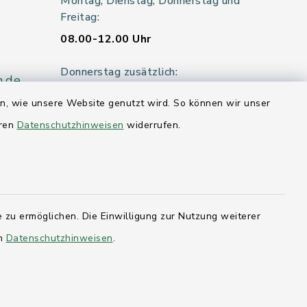
Montag, Dienstag, Donnerstag und
Freitag:
08.00-12.00 Uhr
Donnerstag zusätzlich:
n.de
14.00-18.00 Uhr
en, wie unsere Website genutzt wird. So können wir unser
eren
Datenschutzhinweisen
widerrufen.
Mittwoch:
geschlossen
er 115
 zu ermöglichen. Die Einwilligung zur Nutzung weiterer
en
hleswig-
Datenschutzhinweisen
.
kernförde