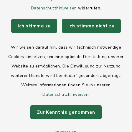
Kontakt
Datenschutzhinweisen
widerrufen.
Anfahrt
Ich stimme zu
Ich stimme nicht zu
Barrierefreiheit
Wir weisen darauf hin, dass wir technisch notwendige
Datenschutz
Cookies einsetzen, um eine optimale Darstellung unserer
Website zu ermöglichen. Die Einwilligung zur Nutzung
Impressum
weiterer Dienste wird bei Bedarf gesondert abgefragt.
Sitemap
Weitere Informationen finden Sie in unseren
Datenschutzhinweisen
.
Intranet
Zur Kenntnis genommen
Cookie-Einstellungen