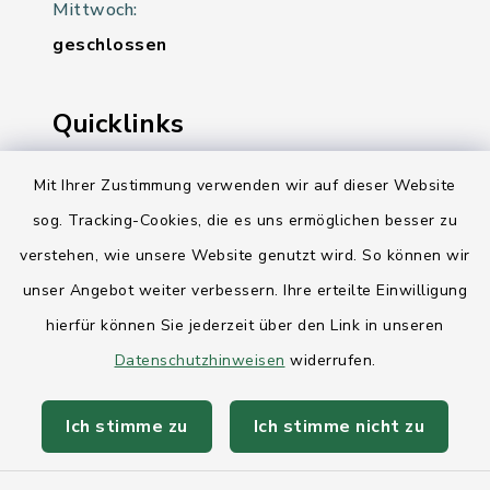
Mittwoch:
geschlossen
Quicklinks
Ihre Behördennummer 115
Mit Ihrer Zustimmung verwenden wir auf dieser Website
sog. Tracking-Cookies, die es uns ermöglichen besser zu
Landesregierung Schleswig-Holstein
verstehen, wie unsere Website genutzt wird. So können wir
Kreis Rendsburg-Eckernförde
unser Angebot weiter verbessern. Ihre erteilte Einwilligung
AktivRegion Mittelholstein
hierfür können Sie jederzeit über den Link in unseren
Datenschutzhinweisen
widerrufen.
Ich stimme zu
Ich stimme nicht zu
Kontakt