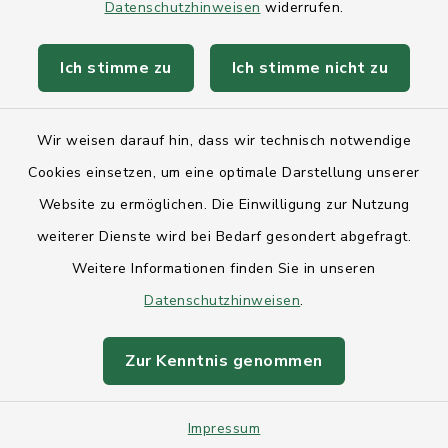
Datenschutzhinweisen
widerrufen.
Anfahrt
Ich stimme zu
Ich stimme nicht zu
Barrierefreiheit
Wir weisen darauf hin, dass wir technisch notwendige
Datenschutz
Cookies einsetzen, um eine optimale Darstellung unserer
Impressum
Website zu ermöglichen. Die Einwilligung zur Nutzung
weiterer Dienste wird bei Bedarf gesondert abgefragt.
Sitemap
Weitere Informationen finden Sie in unseren
Datenschutzhinweisen
.
Intranet
Cookie-Einstellungen
Zur Kenntnis genommen
Impressum