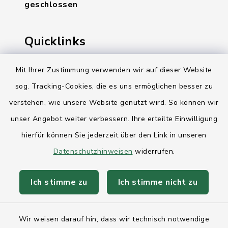
geschlossen
Quicklinks
Ihre Behördennummer 115
Mit Ihrer Zustimmung verwenden wir auf dieser Website
sog. Tracking-Cookies, die es uns ermöglichen besser zu
Landesregierung Schleswig-Holstein
verstehen, wie unsere Website genutzt wird. So können wir
Kreis Rendsburg-Eckernförde
unser Angebot weiter verbessern. Ihre erteilte Einwilligung
AktivRegion Mittelholstein
hierfür können Sie jederzeit über den Link in unseren
Datenschutzhinweisen
widerrufen.
Ich stimme zu
Ich stimme nicht zu
Kontakt
Wir weisen darauf hin, dass wir technisch notwendige