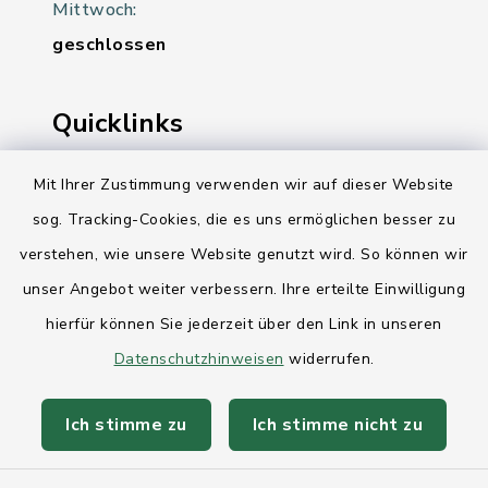
Mittwoch:
geschlossen
Quicklinks
Ihre Behördennummer 115
Mit Ihrer Zustimmung verwenden wir auf dieser Website
sog. Tracking-Cookies, die es uns ermöglichen besser zu
Landesregierung Schleswig-Holstein
verstehen, wie unsere Website genutzt wird. So können wir
Kreis Rendsburg-Eckernförde
unser Angebot weiter verbessern. Ihre erteilte Einwilligung
AktivRegion Mittelholstein
hierfür können Sie jederzeit über den Link in unseren
Datenschutzhinweisen
widerrufen.
Ich stimme zu
Ich stimme nicht zu
Kontakt