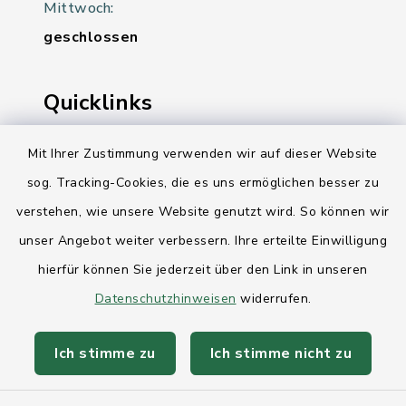
Mittwoch:
geschlossen
Quicklinks
Ihre Behördennummer 115
Mit Ihrer Zustimmung verwenden wir auf dieser Website
sog. Tracking-Cookies, die es uns ermöglichen besser zu
Landesregierung Schleswig-Holstein
verstehen, wie unsere Website genutzt wird. So können wir
Kreis Rendsburg-Eckernförde
unser Angebot weiter verbessern. Ihre erteilte Einwilligung
AktivRegion Mittelholstein
hierfür können Sie jederzeit über den Link in unseren
Datenschutzhinweisen
widerrufen.
Ich stimme zu
Ich stimme nicht zu
Kontakt