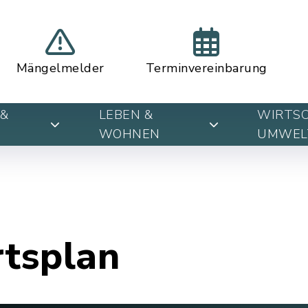
Mängelmelder
Terminvereinbarung
&
LEBEN &
WIRTSC
WOHNEN
UMWEL
rtsplan