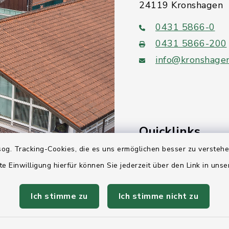
24119 Kronshagen
0431 5866-0
0431 5866-200
info@kronshage
Quicklinks
og. Tracking-Cookies, die es uns ermöglichen besser zu versteh
Ihre Behördennumm
te Einwilligung hierfür können Sie jederzeit über den Link in uns
Landesregierung Sc
Holstein
Ich stimme zu
Ich stimme nicht zu
Kreis Rendsburg-Ec