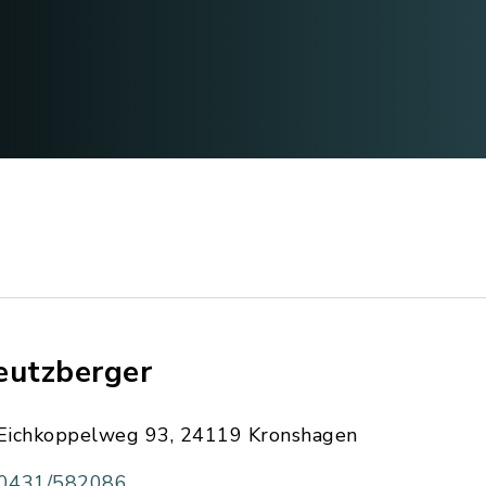
eutzberger
Eichkoppelweg 93, 24119 Kronshagen
0431/582086