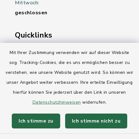
Mittwoch:
geschlossen
Quicklinks
Ihre Behördennummer 115
Mit Ihrer Zustimmung verwenden wir auf dieser Website
sog. Tracking-Cookies, die es uns ermöglichen besser zu
Landesregierung Schleswig-Holstein
verstehen, wie unsere Website genutzt wird. So können wir
Kreis Rendsburg-Eckernförde
unser Angebot weiter verbessern. Ihre erteilte Einwilligung
AktivRegion Mittelholstein
hierfür können Sie jederzeit über den Link in unseren
Datenschutzhinweisen
widerrufen.
Ich stimme zu
Ich stimme nicht zu
Kontakt