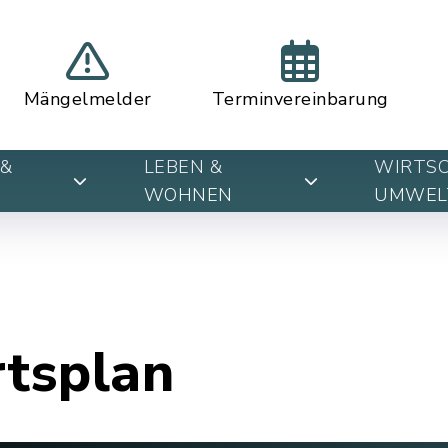
Mängelmelder
Terminvereinbarung
&
LEBEN &
WIRTSC
WOHNEN
UMWEL
rtsplan