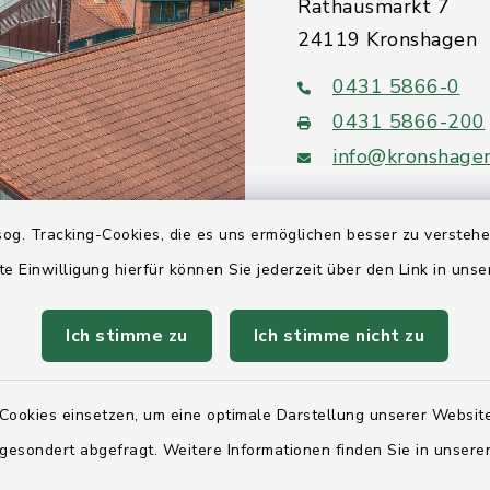
Rathausmarkt 7
24119 Kronshagen
0431 5866-0
0431 5866-200
info@kronshage
og. Tracking-Cookies, die es uns ermöglichen besser zu versteh
te Einwilligung hierfür können Sie jederzeit über den Link in uns
Quicklinks
Ich stimme zu
Ich stimme nicht zu
Ihre Behördennumm
Landesregierung Sc
Cookies einsetzen, um eine optimale Darstellung unserer Website
Holstein
 gesondert abgefragt. Weitere Informationen finden Sie in unser
Kreis Rendsburg-Ec