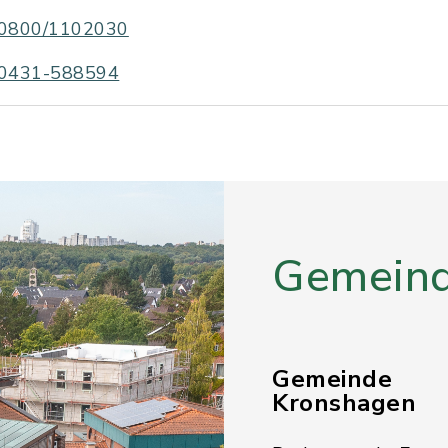
0800/1102030
0431-588594
Gemeind
Gemeinde
Kronshagen