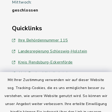
Mittwoch:
geschlossen
Quicklinks
Ihre Behördennummer 115
Landesregierung Schleswig-Holstein
Kreis Rendsburg-Eckernförde
AktivRegion Mittelholstein
Mit Ihrer Zustimmung verwenden wir auf dieser Website
sog. Tracking-Cookies, die es uns ermöglichen besser zu
verstehen, wie unsere Website genutzt wird. So können wir
unser Angebot weiter verbessern. Ihre erteilte Einwilligung
Kontakt
hierfür können Sie jederzeit über den Link in unseren