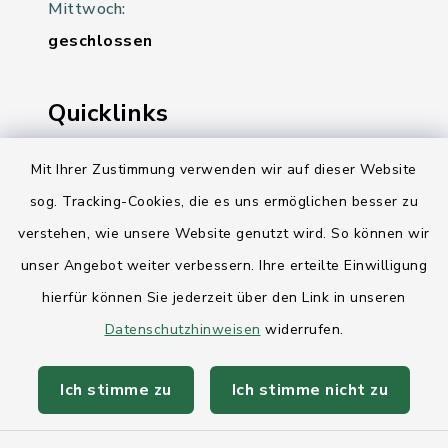
Mittwoch:
geschlossen
Quicklinks
Ihre Behördennummer 115
Mit Ihrer Zustimmung verwenden wir auf dieser Website
sog. Tracking-Cookies, die es uns ermöglichen besser zu
Landesregierung Schleswig-Holstein
verstehen, wie unsere Website genutzt wird. So können wir
Kreis Rendsburg-Eckernförde
unser Angebot weiter verbessern. Ihre erteilte Einwilligung
AktivRegion Mittelholstein
hierfür können Sie jederzeit über den Link in unseren
Datenschutzhinweisen
widerrufen.
Ich stimme zu
Ich stimme nicht zu
Kontakt