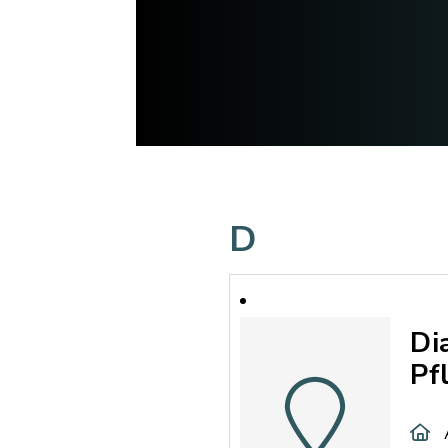
D
Di
Pf