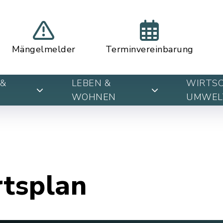
Mängelmelder
Terminvereinbarung
&
LEBEN &
WIRTSC
WOHNEN
UMWEL
rtsplan