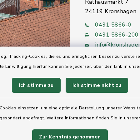
Rathausmarkt 7
24119 Kronshagen
0431 5866-0
0431 5866-200
info@kronshage
og. Tracking-Cookies, die es uns ermöglichen besser zu versteh
te Einwilligung hierfür können Sie jederzeit über den Link in uns
Ich stimme zu
Ich stimme nicht zu
Quicklinks
Ihre Behördennumm
Cookies einsetzen, um eine optimale Darstellung unserer Website
Landesregierung Sc
 gesondert abgefragt. Weitere Informationen finden Sie in unser
Holstein
Zur Kenntnis genommen
Kreis Rendsburg-Ec