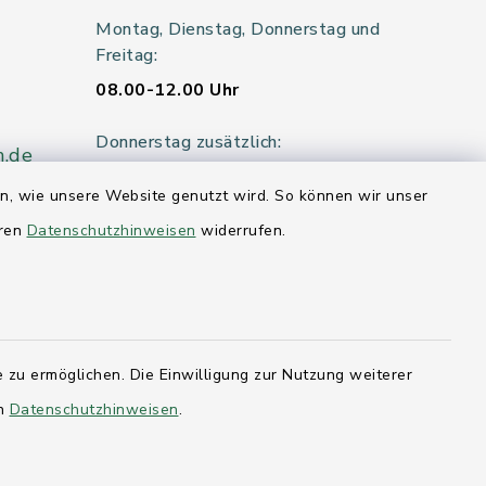
Montag, Dienstag, Donnerstag und
Freitag:
08.00-12.00 Uhr
Donnerstag zusätzlich:
n.de
14.00-18.00 Uhr
en, wie unsere Website genutzt wird. So können wir unser
Mittwoch:
eren
Datenschutzhinweisen
widerrufen.
geschlossen
er 115
 zu ermöglichen. Die Einwilligung zur Nutzung weiterer
hleswig-
en
Datenschutzhinweisen
.
kernförde