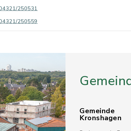
04321/250531
04321/250559
Gemeind
Gemeinde
Kronshagen