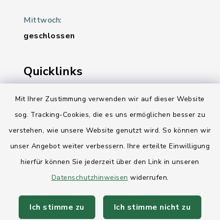
Mittwoch:
geschlossen
Quicklinks
Ihre Behördennummer 115
Mit Ihrer Zustimmung verwenden wir auf dieser Website
sog. Tracking-Cookies, die es uns ermöglichen besser zu
Landesregierung Schleswig-Holstein
verstehen, wie unsere Website genutzt wird. So können wir
Kreis Rendsburg-Eckernförde
unser Angebot weiter verbessern. Ihre erteilte Einwilligung
AktivRegion Mittelholstein
hierfür können Sie jederzeit über den Link in unseren
Datenschutzhinweisen
widerrufen.
Ich stimme zu
Ich stimme nicht zu