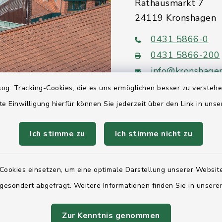
Rathausmarkt 7
24119 Kronshagen
0431 5866-0
0431 5866-200
info@kronshage
og. Tracking-Cookies, die es uns ermöglichen besser zu versteh
te Einwilligung hierfür können Sie jederzeit über den Link in uns
Ich stimme zu
Ich stimme nicht zu
Quicklinks
Ihre Behördennumm
Cookies einsetzen, um eine optimale Darstellung unserer Website
Landesregierung Sc
 gesondert abgefragt. Weitere Informationen finden Sie in unser
Holstein
Zur Kenntnis genommen
Kreis Rendsburg-Ec