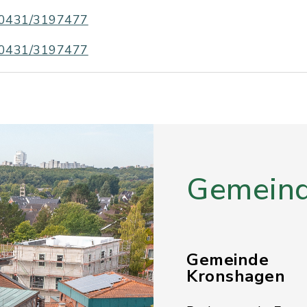
0431/3197477
0431/3197477
Gemeind
Gemeinde
Kronshagen