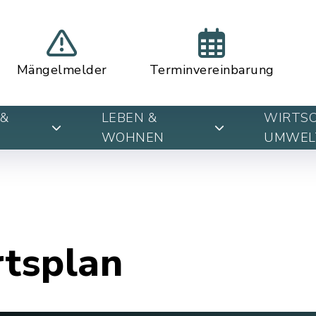
Mängelmelder
Terminvereinbarung
&
LEBEN &
WIRTSC
WOHNEN
UMWEL
rtsplan