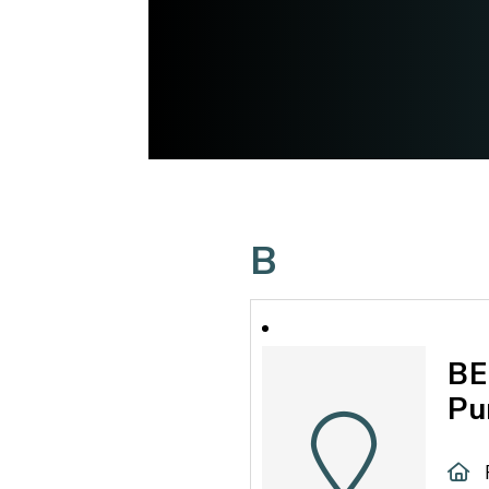
B
BE
Pu