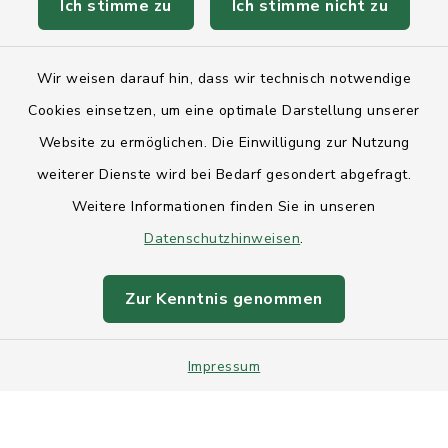
Ich stimme zu
Ich stimme nicht zu
Kontakt
Wir weisen darauf hin, dass wir technisch notwendige
Anfahrt
Cookies einsetzen, um eine optimale Darstellung unserer
Website zu ermöglichen. Die Einwilligung zur Nutzung
Barrierefreiheit
weiterer Dienste wird bei Bedarf gesondert abgefragt.
Weitere Informationen finden Sie in unseren
Datenschutz
Datenschutzhinweisen
.
Impressum
Zur Kenntnis genommen
Sitemap
Impressum
Intranet
Cookie-Einstellungen