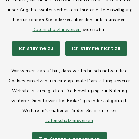
unser Angebot weiter verbessern. Ihre erteilte Einwilligung
Kontakt
hierfür können Sie jederzeit über den Link in unseren
Datenschutzhinweisen
widerrufen.
Anfahrt
Ich stimme zu
Ich stimme nicht zu
Barrierefreiheit
Datenschutz
Wir weisen darauf hin, dass wir technisch notwendige
Cookies einsetzen, um eine optimale Darstellung unserer
Impressum
Website zu ermöglichen. Die Einwilligung zur Nutzung
Sitemap
weiterer Dienste wird bei Bedarf gesondert abgefragt.
Weitere Informationen finden Sie in unseren
Intranet
Datenschutzhinweisen
.
Cookie-Einstellungen